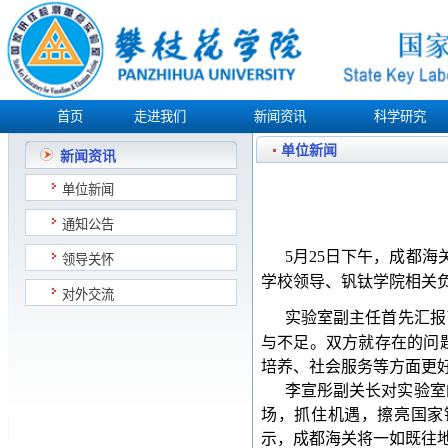
首页
走进我们
新闻资讯
科学研究
单位新闻
新闻资讯
单位新闻
通知公告
月
日下午，成都海
5
25
领导关怀
学校领导、钒钛学院相关
对外交流
实验室副主任首先汇报
与不足。双方就存在的问
培养、社会服务等方面更
李宣彤副关长对实验室
场，抓住机遇，擦亮国家
示，成都海关将一如既往